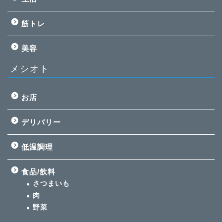
筋トレ
美容
メシオト
お店
デリバリー
低温調理
食品/飲料
さつまいも
肉
野菜