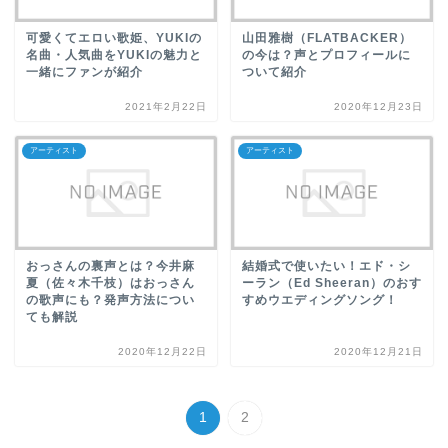
可愛くてエロい歌姫、YUKIの
山田雅樹（FLATBACKER）
名曲・人気曲をYUKIの魅力と
の今は？声とプロフィールに
一緒にファンが紹介
ついて紹介
2021年2月22日
2020年12月23日
アーティスト
アーティスト
おっさんの裏声とは？今井麻
結婚式で使いたい！エド・シ
夏（佐々木千枝）はおっさん
ーラン（Ed Sheeran）のおす
の歌声にも？発声方法につい
すめウエディングソング！
ても解説
2020年12月22日
2020年12月21日
1
2