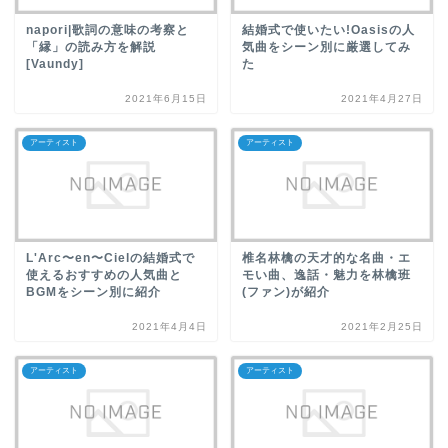
napori|歌詞の意味の考察と
結婚式で使いたい!Oasisの人
「縁」の読み方を解説
気曲をシーン別に厳選してみ
[Vaundy]
た
2021年6月15日
2021年4月27日
アーティスト
アーティスト
L'Arc〜en〜Cielの結婚式で
椎名林檎の天才的な名曲・エ
使えるおすすめの人気曲と
モい曲、逸話・魅力を林檎班
BGMをシーン別に紹介
(ファン)が紹介
2021年4月4日
2021年2月25日
アーティスト
アーティスト