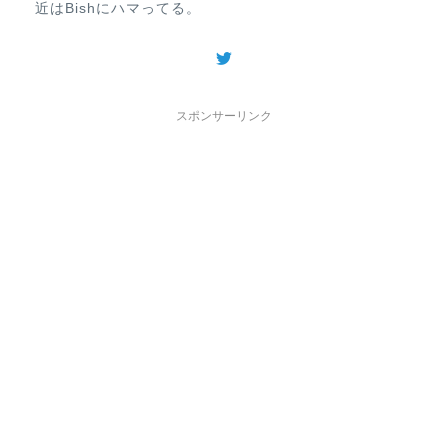
近はBishにハマってる。
スポンサーリンク