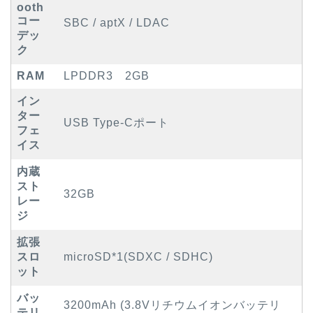
ooth
コー
SBC / aptX / LDAC
デッ
ク
RAM
LPDDR3 2GB
イン
ター
USB Type-Cポート
フェ
イス
内蔵
スト
32GB
レー
ジ
拡張
スロ
microSD*1(SDXC / SDHC)
ット
バッ
3200mAh (3.8Vリチウムイオンバッテリ
テリ